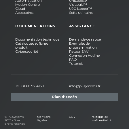
Automatisation
UniLogic®
Motion Control
VisiLogic™
Cloud
U90 Ladder™
Accessoires
Softs utilitaires
DOCUMENTATIONS
ASSISTANCE
Documentation technique
Demande de rappel
Catalogues et fiches
Exemples de
produit
programmation
Cybersecurité
Retour SAV
Connexion Hotline
FAQ
Tutoriels
Tél. 01 60 92 41 71
info@pl-systems.fr
Plan d'accès
© PL Systems
Mentions
CGV
Politique de
2023 - Tous
légales
confidentialité
droits réservés