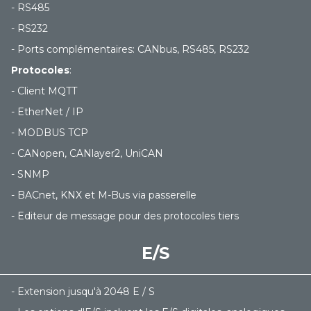
- RS485
- RS232
- Ports complémentaires: CANbus, RS485, RS232
Protocoles
:
- Client MQTT
- EtherNet / IP
- MODBUS TCP
- CANopen, CANlayer2, UniCAN
- SNMP
- BACnet, KNX et M-Bus via passerelle
- Editeur de message pour des protocoles tiers
E/S
- Extension jusqu'à 2048 E / S