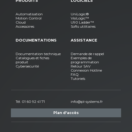
PRODUITS
LOGICIELS
Automatisation
UniLogic®
Motion Control
VisiLogic™
Cloud
U90 Ladder™
Accessoires
Softs utilitaires
DOCUMENTATIONS
ASSISTANCE
Documentation technique
Demande de rappel
Catalogues et fiches
Exemples de
produit
programmation
Cybersecurité
Retour SAV
Connexion Hotline
FAQ
Tutoriels
Tél. 01 60 92 41 71
info@pl-systems.fr
Plan d'accès