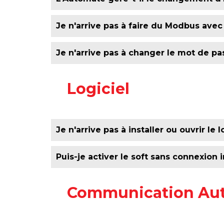
En direct : Frimware Manager : transférez
Indirect via communication : Remote Upda
L'Automate ne gère pas le changement 
Je n'arrive pas à faire du Modbus avec
Attention : Ne pas couper l'alimentati
Selon votre configuration, il existe plusie
Je n'arrive pas à changer le mot de 
Voir le tutoriel
Logiciel
Je n'arrive pas à installer ou ouvrir le l
Il faut faire un clic droit sur l'icone d'Un
Puis-je activer le soft sans connexion 
Oui, pour activer le logiciel sans connexio
Communication Au
support@pl-systems.fr
Si le problème persiste contacter notre ser