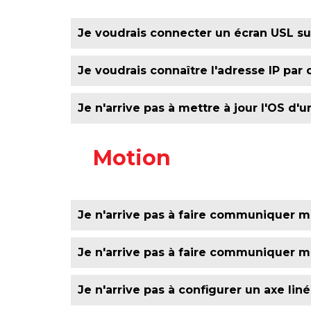
Je voudrais connecter un écran USL s
Commencez par envoyer un programme dan
Je voudrais connaître l'adresse IP par 
Ethernet sur le module USC. Aller dans le
"Connect"
Voir le tutoriel
L'adresse par défaut des USC : 192.168.1.4
Je n'arrive pas à mettre à jour l'OS d'
Transférez un fichier d'action USB avec l
Motion
Brancher la clé USB sur le port USB de l'A
fichier, la led USB se met à clignoter. Une f
redémarrer l'USC en appuyant sur "Confi
Je n'arrive pas à faire communiquer 
Attention : tous les blocs de fonctions q
Je n'arrive pas à faire communiquer
communication avec le VDF est saturée. P
Vous trouverez plus d'informations dans l
Je n'arrive pas à configurer un axe liné