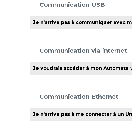
Communication USB
Je n'arrive pas à communiquer avec 
Le port USB est-il reconnu dans le gestio
Si oui, redémarrer l'ordinateur en désactiv
pilote USB via le gestionnaire de périphériq
Communication via internet
Windows
Voir le tutoriel
Je voudrais accéder à mon Automate vi
Une redirection de port est necessaire, voici
VNC = port 5900 / Online = port 3335 / Dow
Attention : pour un routeur 3G/4G il fa
Communication Ethernet
Veuillez consulter nos Quick Start
UCR-01
Je n'arrive pas à me connecter à un U
Vérifiez que l'adresse IP panel (dans Unia