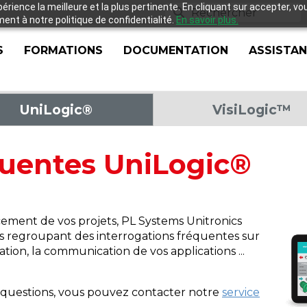
xpérience la meilleure et la plus pertinente. En cliquant sur accepter, v
nt à notre politique de confidentialité.
En savoir plus.
S
FORMATIONS
DOCUMENTATION
ASSISTA
UniLogic®
VisiLogic™
quentes UniLogic®
ement de vos projets, PL Systems Unitronics
s regroupant des interrogations fréquentes sur
lation, la communication de vos applications ...
s questions, vous pouvez contacter notre
service