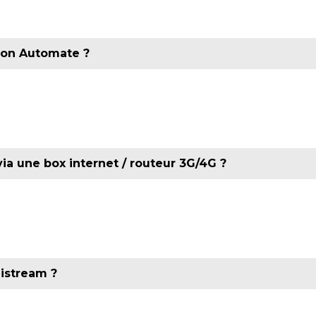
mon Automate ?
nnaire des périphériques ?
ant la signature des pilotes et Ouvrir UniLogic® en tant 
ue. Si le problème persiste il faut désactiver la vérifica
a une box internet / routeur 3G/4G ?
 la liste de ceux-ci :
nload = port 22 / Vérification = port 8001
ut vérifiez les paramètres APN.
-B5-EU
et
UCR-01-B8-EU
nistream ?
pps) et celle du PC soit bien sur le même sous-réseau. Fai