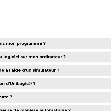
 dans mon programme ?
Call fonction) / sous-routines (Call Sub-routines) soit bien
du logiciel sur mon ordinateur ?
on d'UniLogic®, il vous suffit de cocher la case pour gar
 à l'aide d'un simulateur ?
 le logiciel sur le bureau Windows
ion d'UniLogic® ?
utomate avec une ancienne version (vous pouvez downgrade
mate ?
tream®, il existe 2 méthodes :
'heure de manière automatique ?