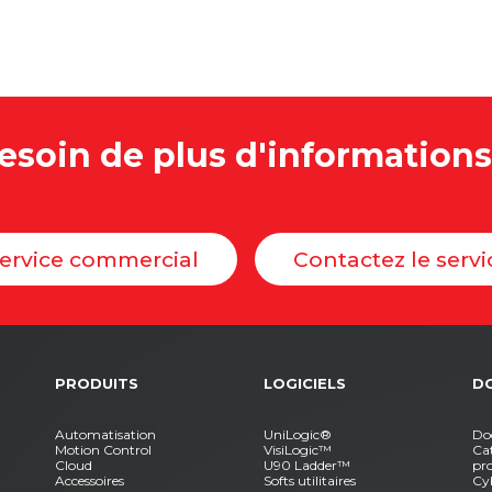
esoin de plus d'informations
service commercial
Contactez le serv
PRODUITS
LOGICIELS
D
Automatisation
UniLogic®
Do
Motion Control
VisiLogic™
Cat
Cloud
U90 Ladder™
pr
Accessoires
Softs utilitaires
Cy