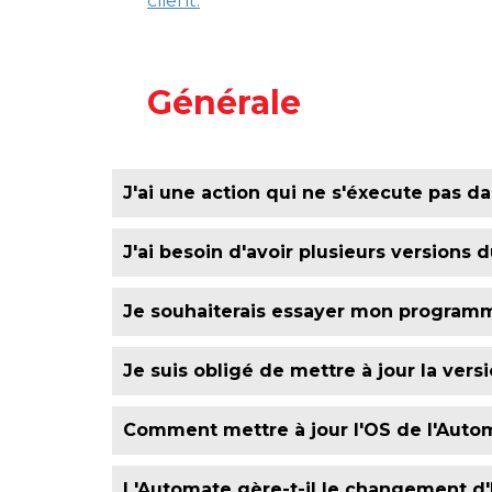
client.
Générale
J'ai une action qui ne s'éxecute pas
Il faut vérifier que l'appel des fonctions (
J'ai besoin d'avoir plusieurs versions 
Lors de l'installation d'une nouvelle versi
Je souhaiterais essayer mon programme
les consulter voir les raccourcis créés par
Il n'existe pas de simulateur UniLogic®
Je suis obligé de mettre à jour la vers
Il est tout à fait possible d'utiliser l'A
Comment mettre à jour l'OS de l'Auto
Depuis UniLogic > PLC > Gestionnaire UniS
L'Automate gère-t-il le changement d