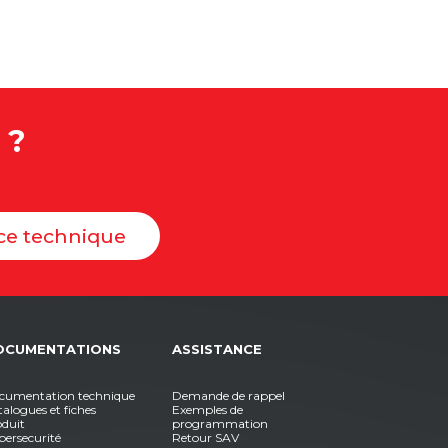
 ?
ice technique
OCUMENTATIONS
ASSISTANCE
cumentation technique
Demande de rappel
alogues et fiches
Exemples de
oduit
programmation
bersecurité
Retour SAV