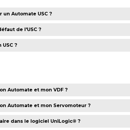
ur un Automate USC ?
s l'USC en autorisant le protocole VNC (dans Passwo
défaut de l'USC ?
 menu UniApps sur l'USL puis dans VNC Client. Indiquer l
un USC ?
'outils "USB Action Files Creator" en ne cochant que "Up
utomate, la led USB devient alors vert fixe. Appuyer sur
ois que la led USB devient vert fixe, le firmware à été mis 
rm".
Voir le tutoriel
mon Automate et mon VDF ?
ui concernent le VDF doivent être déclenchés par un fr
 mon Automate et mon Servomoteur ?
lus d'informations dans nos Webinaires
e Quick Start ainsi que dans nos Webinaires
aire dans le logiciel UniLogic® ?