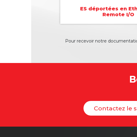
ES déportées en Eth
Remote I/O
Pour recevoir notre documentatio
B
Contactez le 