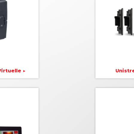
irtuelle ▶
Unistr