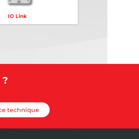
IO Link
 ?
ice technique