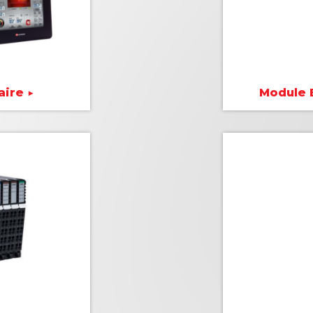
ire ▶
Module 