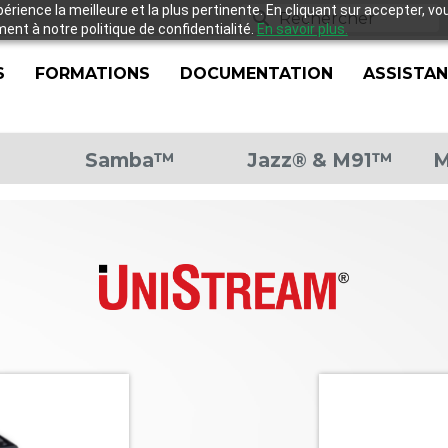
xpérience la meilleure et la plus pertinente. En cliquant sur accepter, v
nt à notre politique de confidentialité.
En savoir plus.
S
FORMATIONS
DOCUMENTATION
ASSISTA
Samba™
Jazz® & M91™
M