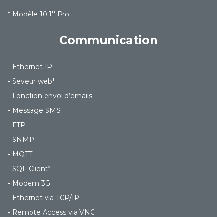
* Modèle 10.1'' Pro
Communication
- Ethernet IP
- Seveur web*
- Fonction envoi d’emails
- Message SMS
- FTP
- SNMP
- MQTT
- SQL Client*
- Modem 3G
- Ethernet via TCP/IP
- Remote Access via VNC