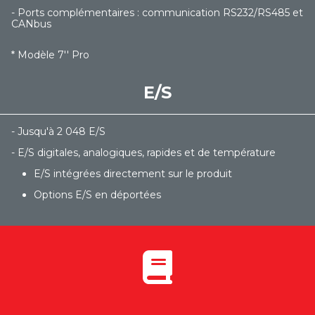
- Ports complémentaires : communication RS232/RS485 et
CANbus
* Modèle 7'' Pro
E/S
- Jusqu'à 2 048 E/S
- E/S digitales, analogiques, rapides et de température
E/S intégrées directement sur le produit
Options E/S en déportées