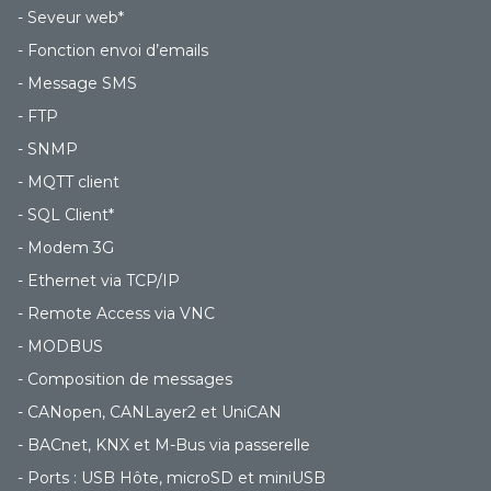
- Seveur web*
- Fonction envoi d’emails
- Message SMS
- FTP
- SNMP
- MQTT client
- SQL Client*
- Modem 3G
- Ethernet via TCP/IP
- Remote Access via VNC
- MODBUS
- Composition de messages
- CANopen, CANLayer2 et UniCAN
- BACnet, KNX et M-Bus via passerelle
- Ports : USB Hôte, microSD et miniUSB