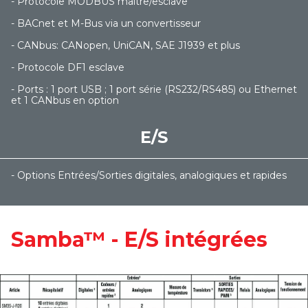
- Protocole MODBUS maître/esclave
- BACnet et M-Bus via un convertisseur
- CANbus: CANopen, UniCAN, SAE J1939 et plus
- Protocole DF1 esclave
- Ports : 1 port USB ; 1 port série (RS232/RS485) ou Ethernet
et 1 CANbus en option
E/S
- Options Entrées/Sorties digitales, analogiques et rapides
Samba™ - E/S intégrées